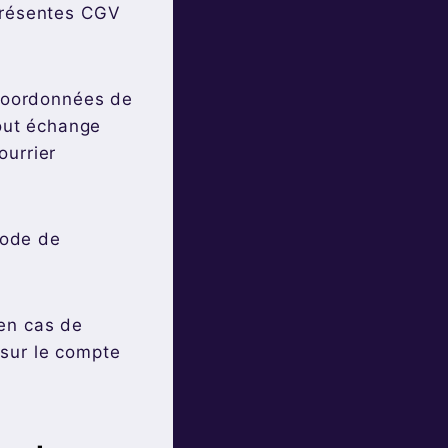
 présentes CGV
 coordonnées de
Tout échange
ourrier
 mode de
 en cas de
 sur le compte