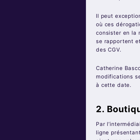
Il peut excepti
où ces dérogatio
consister en la 
se rapportent et
des CGV.
Catherine Basco
modifications s
à cette date.
2. Boutiq
Par l’intermédia
ligne présentan