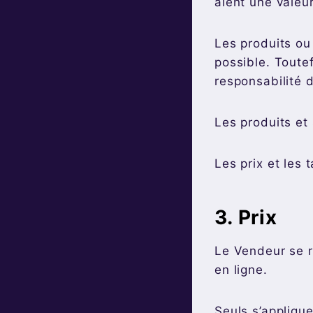
aient une valeur
Les produits ou
possible. Toutef
responsabilité 
Les produits et 
Les prix et les 
3. Prix
Le Vendeur se r
en ligne.
Seuls s’applique