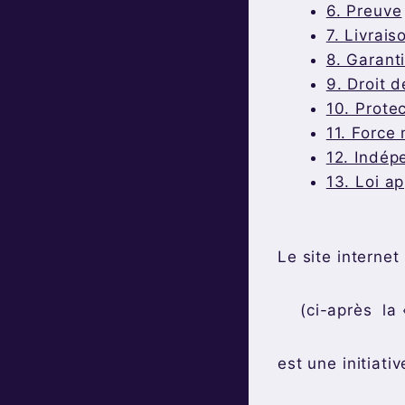
6. Preuve
7. Livrais
8. Garant
9. Droit d
10. Prote
11. Force
12. Indép
13. Loi ap
Le site internet
(ci-après la 
est une initiati