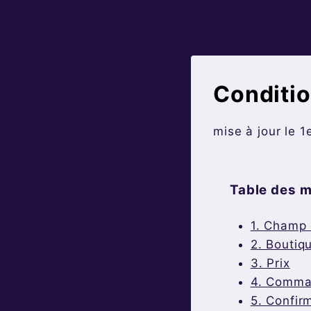
Skip
to
content
Conditio
mise à jour le 
Table des m
1. Champ 
2. Boutiq
3. Prix
4. Comma
5. Confir