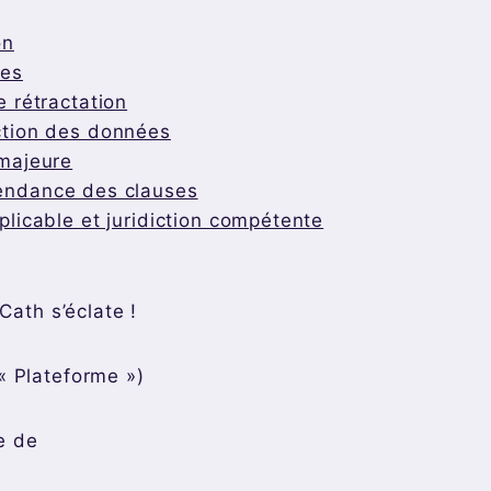
on
ies
e rétractation
ction des données
 majeure
endance des clauses
plicable et juridiction compétente
 Cath s’éclate !
« Plateforme »)
ve de