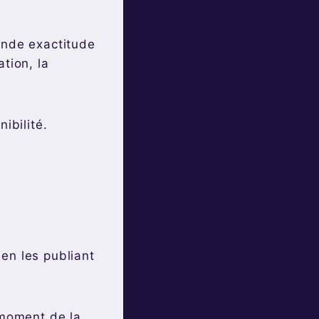
ande exactitude
tion, la
ibilité.
en les publiant
 moment de la