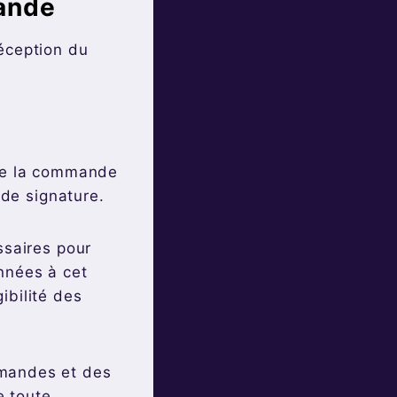
mande
éception du
 de la commande
 de signature.
ssaires pour
nnées à cet
ibilité des
mmandes et des
e toute