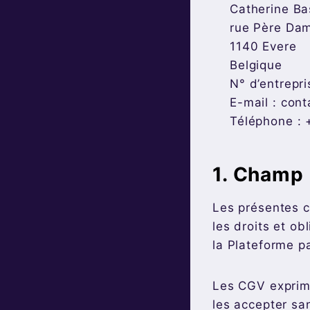
Catherine Ba
rue Père Da
1140 Evere
Belgique
N° d’entrepr
E-mail : con
Téléphone : 
1. Champ 
Les présentes c
les droits et ob
la Plateforme pa
Les CGV exprimen
les accepter sa