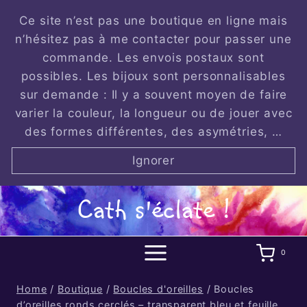
Skip
Ce site n’est pas une boutique en ligne mais
to
n’hésitez pas à me contacter pour passer une
content
commande. Les envois postaux sont
possibles. Les bijoux sont personnalisables
sur demande : Il y a souvent moyen de faire
varier la couleur, la longueur ou de jouer avec
des formes différentes, des asymétries, …
Ignorer
Cath s'éclate !
0
Home
/
Boutique
/
Boucles d'oreilles
/
Boucles
d’oreilles ronds cerclés – transparent bleu et feuille