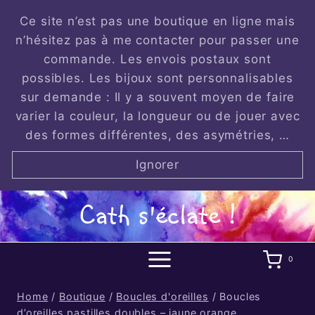
Skip
Ce site n’est pas une boutique en ligne mais
to
n’hésitez pas à me contacter pour passer une
content
commande. Les envois postaux sont
possibles. Les bijoux sont personnalisables
sur demande : Il y a souvent moyen de faire
varier la couleur, la longueur ou de jouer avec
des formes différentes, des asymétries, …
Ignorer
Cath s'éclate !
0
Home
/
Boutique
/
Boucles d'oreilles
/
Boucles
d’oreilles pastilles doubles – jaune orange