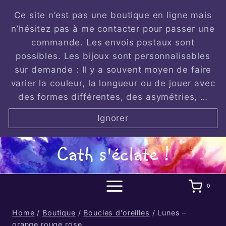
Skip
Ce site n’est pas une boutique en ligne mais
to
n’hésitez pas à me contacter pour passer une
content
commande. Les envois postaux sont
possibles. Les bijoux sont personnalisables
sur demande : Il y a souvent moyen de faire
varier la couleur, la longueur ou de jouer avec
des formes différentes, des asymétries, …
Ignorer
Cath s'éclate !
0
Home
/
Boutique
/
Boucles d'oreilles
/
Lunes –
orange rouge rose