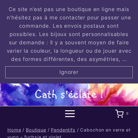
Skip
Ce site n’est pas une boutique en ligne mais
to
n’hésitez pas à me contacter pour passer une
content
commande. Les envois postaux sont
possibles. Les bijoux sont personnalisables
sur demande : Il y a souvent moyen de faire
varier la couleur, la longueur ou de jouer avec
des formes différentes, des asymétries, …
Ignorer
Cath s'éclate !
0
Home
/
Boutique
/
Pendentifs
/
Cabochon en verre et
yupo – fuchsia et violet