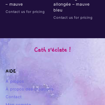
– mauve
allongée – mauve
bleu
Contact us for pricing
Contact us for pricing
Cath s'éclate !
AIDE
À propos
À propos des créations
Contact
Mon compte