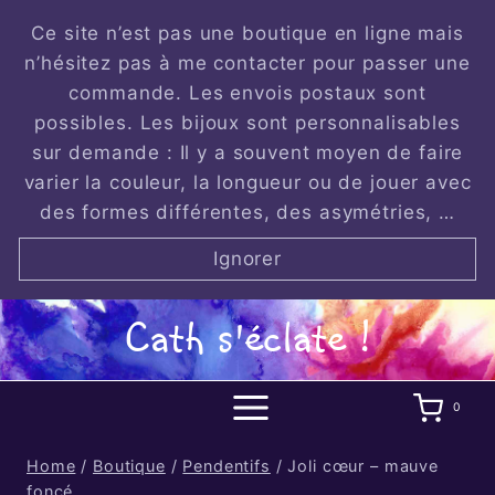
Skip
Ce site n’est pas une boutique en ligne mais
to
n’hésitez pas à me contacter pour passer une
content
commande. Les envois postaux sont
possibles. Les bijoux sont personnalisables
sur demande : Il y a souvent moyen de faire
varier la couleur, la longueur ou de jouer avec
des formes différentes, des asymétries, …
Ignorer
Cath s'éclate !
0
Home
/
Boutique
/
Pendentifs
/
Joli cœur – mauve
foncé