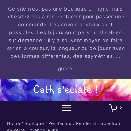
Skip
Ce site n’est pas une boutique en ligne mais
to
n’hésitez pas à me contacter pour passer une
content
commande. Les envois postaux sont
possibles. Les bijoux sont personnalisables
sur demande : Il y a souvent moyen de faire
varier la couleur, la longueur ou de jouer avec
des formes différentes, des asymétries, …
Ignorer
Cath s'éclate !
0
Home
/
Boutique
/
Pendentifs
/
Pendentif cabochon
en verre – orange jaune