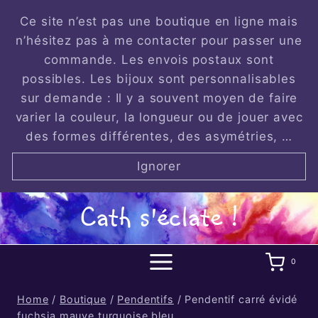
Skip
Ce site n’est pas une boutique en ligne mais
to
n’hésitez pas à me contacter pour passer une
content
commande. Les envois postaux sont
possibles. Les bijoux sont personnalisables
sur demande : Il y a souvent moyen de faire
varier la couleur, la longueur ou de jouer avec
des formes différentes, des asymétries, …
Ignorer
Cath s'éclate !
0
Home
/
Boutique
/
Pendentifs
/
Pendentif carré évidé
fuchsia mauve turquoise bleu