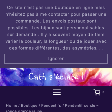
Skip
Ce site n’est pas une boutique en ligne mais
to
n’hésitez pas à me contacter pour passer une
content
commande. Les envois postaux sont
possibles. Les bijoux sont personnalisables
sur demande : Il y a souvent moyen de faire
varier la couleur, la longueur ou de jouer avec
des formes différentes, des asymétries, …
Ignorer
Cath s'éclate !
0
Home
/
Boutique
/
Pendentifs
/
Pendentif cercle –
rouge orange jaune