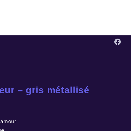
!
ur – gris métallisé
c amour
ue