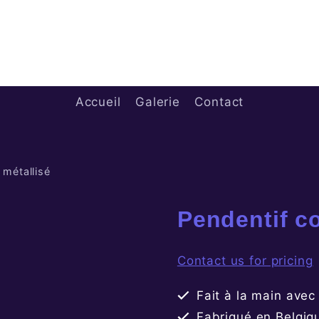
Cath s'éclate 
Accueil
Galerie
Contact
 métallisé
Pendentif cœ
Contact us for pricing
Fait à la main ave
Fabriqué en Belgiq