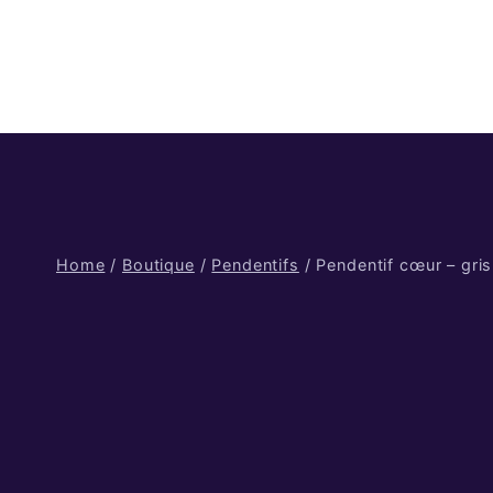
Skip
to
content
Home
/
Boutique
/
Pendentifs
/
Pendentif cœur – gris