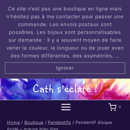
Skip
Ce site n’est pas une boutique en ligne mais
to
n’hésitez pas à me contacter pour passer une
content
commande. Les envois postaux sont
possibles. Les bijoux sont personnalisables
sur demande : Il y a souvent moyen de faire
varier la couleur, la longueur ou de jouer avec
des formes différentes, des asymétries, …
Ignorer
Cath s'éclate !
0
Home
/
Boutique
/
Pendentifs
/
Pendentif disque
évidé – mauve bleu lilas