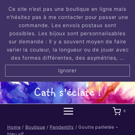
Skip
Ce site n’est pas une boutique en ligne mais
to
n’hésitez pas à me contacter pour passer une
content
commande. Les envois postaux sont
possibles. Les bijoux sont personnalisables
sur demande : Il y a souvent moyen de faire
varier la couleur, la longueur ou de jouer avec
des formes différentes, des asymétries, …
Ignorer
Cath s'éclate !
0
Home
/
Boutique
/
Pendentifs
/
Goutte pailletée –
bleu vif