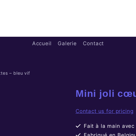
Cath s'éclate 
Accueil
Galerie
Contact
ttes – bleu vif
Mini joli cœu
Contact us for pricing
Fait à la main ave
Fabriqué en Belgiq