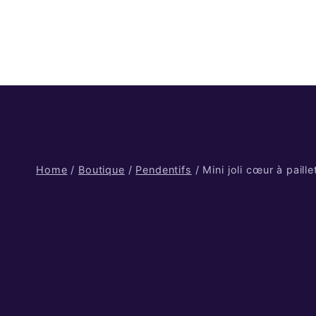
Skip
to
content
Home
/
Boutique
/
Pendentifs
/
Mini joli cœur à paille