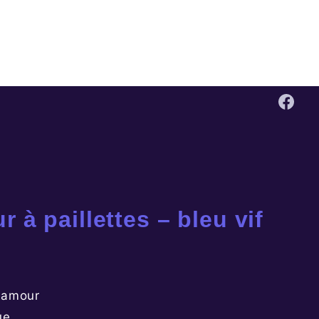
!
r à paillettes – bleu vif
c amour
ue